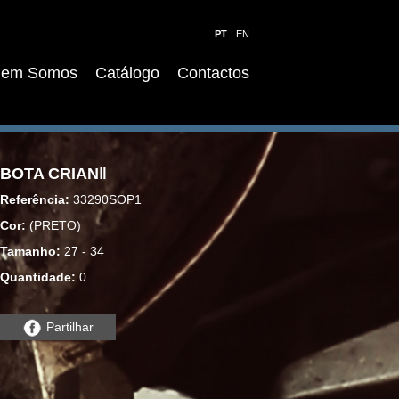
|
em Somos
Catálogo
Contactos
BOTA CRIANǁ
Referência:
33290SOP1
Cor:
(PRETO)
Tamanho:
27 - 34
Quantidade:
0
Partilhar