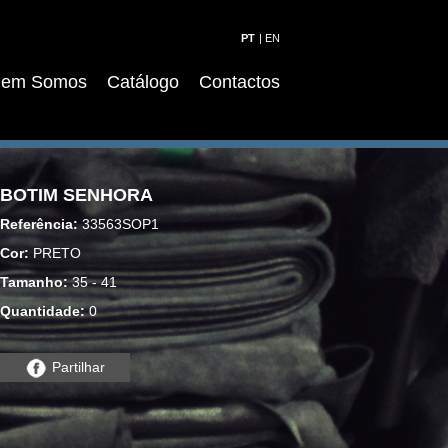
|
em Somos
Catálogo
Contactos
BOTIM SENHORA
Referência:
33563SOP1
Cor:
PRETO
Tamanho:
35 - 41
Quantidade:
0
Partilhar